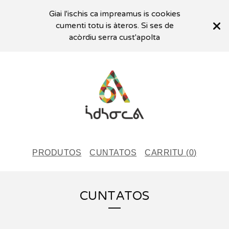
Giai l'ischis ca impreamus is cookies
cumenti totu is àteros. Si ses de
acòrdiu serra cust'apolta
PRODUTOS
CUNTATOS
CARRITU (
0
)
CUNTATOS