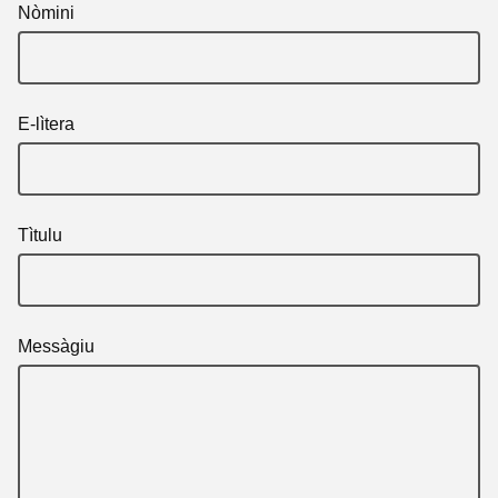
Nòmini
E-lìtera
Tìtulu
Messàgiu