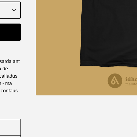
 sarda ant
a de
calladus
s - ma
 contaus