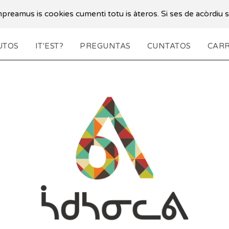
 impreamus is cookies cumenti totu is àteros. Si ses de acòrdiu 
UTOS
IT'EST?
PREGUNTAS
CUNTATOS
CARR