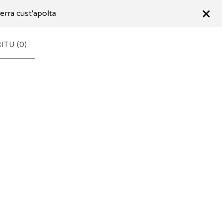
serra cust'apolta
ITU (
0
)