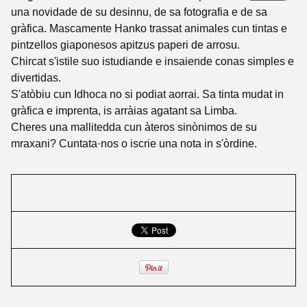
una novidade de su desinnu, de sa fotografia e de sa
gràfica. Mascamente Hanko trassat animales cun tintas e
pintzellos giaponesos apitzus paperi de arrosu.
Chircat s'istile suo istudiande e insaiende conas simples e
divertidas.
S'atòbiu cun Idhoca no si podiat aorrai. Sa tinta mudat in
gràfica e imprenta, is arràias agatant sa Limba.
Cheres una mallitedda cun àteros sinònimos de su
mraxani? Cuntata·nos o iscrie una nota in s'òrdine.