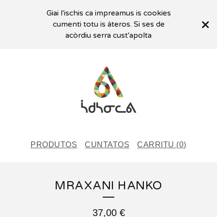
Giai l'ischis ca impreamus is cookies
cumenti totu is àteros. Si ses de
acòrdiu serra cust'apolta
PRODUTOS
CUNTATOS
CARRITU (
0
)
MRAXANI HANKO
37,00
€