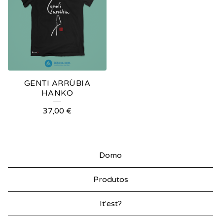
GENTI ARRÙBIA
HANKO
37,00
€
Domo
Produtos
It'est?